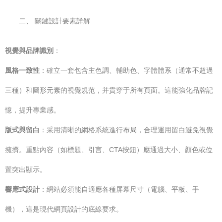
二、 關鍵設計要素詳解
視覺與品牌識別
：
風格一致性
：確立一套包含主色調、輔助色、字體體系（通常不超過
三種）和圖形元素的視覺規范，并貫穿于所有頁面。這能強化品牌記
憶，提升專業感。
版式與留白
：采用清晰的網格系統進行布局，合理運用留白避免視覺
擁擠。重點內容（如標題、引言、CTA按鈕）應通過大小、顏色或位
置突出顯示。
響應式設計
：網站必須能自適應各種屏幕尺寸（電腦、平板、手
機），這是現代網頁設計的底線要求。