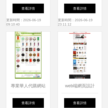
——矢量人生企業
站建設詳解 佛山最
查看詳情
查看詳情
官網
好的十個工廠（更
更新時間：2026-06-19
更新時間：2026-06-19
09:10:40
23:11:12
新版）與網頁設計
制作指南
專業華人代購網站
web端網頁設計
高端網頁設計賦能
查看詳情
查看詳情