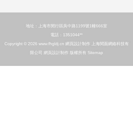
（2026年01月素
地址：上海市閔行區吳中路1199號1幢666室
材）
電話：1351044**
Copyright © 2026
www.fhgldj.cn
網頁設計制作
上海閱面網絡科技有
限公司
網頁設計制作
版權所有
Sitemap