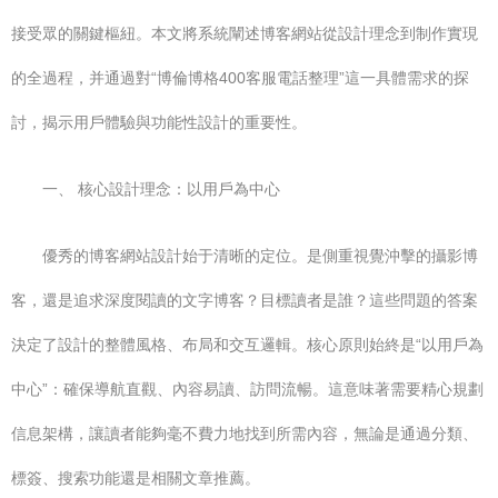
接受眾的關鍵樞紐。本文將系統闡述博客網站從設計理念到制作實現
的全過程，并通過對“博倫博格400客服電話整理”這一具體需求的探
討，揭示用戶體驗與功能性設計的重要性。
一、 核心設計理念：以用戶為中心
優秀的博客網站設計始于清晰的定位。是側重視覺沖擊的攝影博
客，還是追求深度閱讀的文字博客？目標讀者是誰？這些問題的答案
決定了設計的整體風格、布局和交互邏輯。核心原則始終是“以用戶為
中心”：確保導航直觀、內容易讀、訪問流暢。這意味著需要精心規劃
信息架構，讓讀者能夠毫不費力地找到所需內容，無論是通過分類、
標簽、搜索功能還是相關文章推薦。