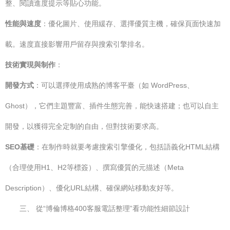
整、閱讀進度提示等貼心功能。
性能與速度
：優化圖片、使用緩存、選擇優質主機，確保頁面快速加
載。速度直接影響用戶留存與搜索引擎排名。
技術實現與制作
：
開發方式
：可以選擇使用成熟的博客平臺（如 WordPress、
Ghost），它們主題豐富、插件生態完善，能快速搭建；也可以自主
開發，以獲得完全定制的自由，但對技術要求高。
SEO基礎
：在制作時就要考慮搜索引擎優化，包括語義化HTML結構
（合理使用H1、H2等標簽）、撰寫優質的元描述（Meta
Description）、優化URL結構、確保網站移動友好等。
三、 從“博倫博格400客服電話整理”看功能性細節設計