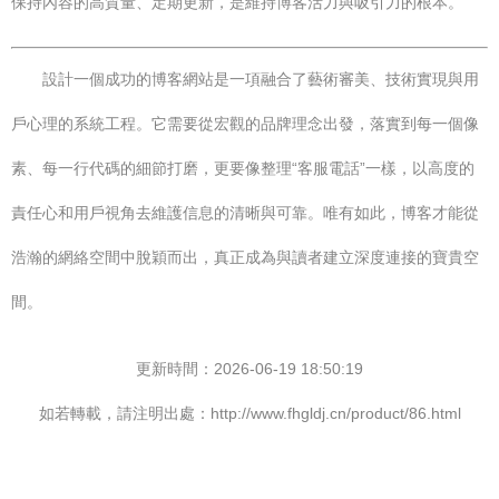
保持內容的高質量、定期更新，是維持博客活力與吸引力的根本。
設計一個成功的博客網站是一項融合了藝術審美、技術實現與用
戶心理的系統工程。它需要從宏觀的品牌理念出發，落實到每一個像
素、每一行代碼的細節打磨，更要像整理“客服電話”一樣，以高度的
責任心和用戶視角去維護信息的清晰與可靠。唯有如此，博客才能從
浩瀚的網絡空間中脫穎而出，真正成為與讀者建立深度連接的寶貴空
間。
更新時間：2026-06-19 18:50:19
如若轉載，請注明出處：http://www.fhgldj.cn/product/86.html