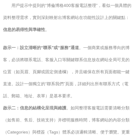
用戶提示中提到的“博倫博格400客服電話整理”，看似一個具體的
資料整理需求，實則深刻映射出博客網站在功能性設計上的關鍵點：
信息的易得性與準確性
。
啟示一：設立清晰的“聯系”或“服務”通道
。一個商業或服務導向的博
客，必須將聯系電話、客服入口等關鍵聯系信息放在網站全局可見的
位置（如頁眉、頁腳或固定側邊欄），并且確保在所有頁面都能一鍵
直達。設計一個獨立的“聯系我們”頁面，詳細列出所有聯系方式（電
話、郵箱、地址、表單）是基本要求。
啟示二：信息的結構化呈現與維護
。如同整理客服電話需要清晰分類
（如售前、售后、技術支持）并標明服務時間，博客網站的內容分類
（Categories）與標簽（Tags）體系必須邏輯清晰、便于瀏覽。更重