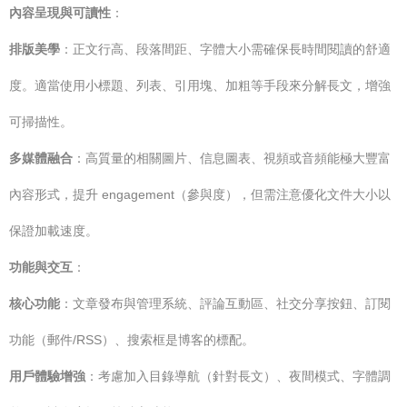
內容呈現與可讀性
：
排版美學
：正文行高、段落間距、字體大小需確保長時間閱讀的舒適
度。適當使用小標題、列表、引用塊、加粗等手段來分解長文，增強
可掃描性。
多媒體融合
：高質量的相關圖片、信息圖表、視頻或音頻能極大豐富
內容形式，提升 engagement（參與度），但需注意優化文件大小以
保證加載速度。
功能與交互
：
核心功能
：文章發布與管理系統、評論互動區、社交分享按鈕、訂閱
功能（郵件/RSS）、搜索框是博客的標配。
用戶體驗增強
：考慮加入目錄導航（針對長文）、夜間模式、字體調