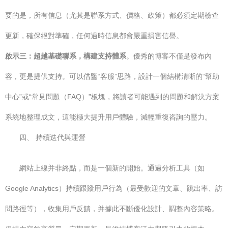
要的是，所有信息（尤其是聯系方式、價格、政策）都必須定期檢查
更新，確保絕對準確，任何過時信息都會嚴重損害信譽。
啟示三：超越基礎聯系，構建支持體系
。優秀的博客不僅是發布內
容，更是提供支持。可以借鑒“客服”思路，設計一個結構清晰的“幫助
中心”或“常見問題（FAQ）”板塊，將讀者可能遇到的問題和解決方案
系統地整理成文，這能極大提升用戶體驗，減輕重復咨詢的壓力。
四、 持續迭代與運營
網站上線并非終點，而是一個新的開始。通過分析工具（如
Google Analytics）持續跟蹤用戶行為（最受歡迎的文章、跳出率、訪
問路徑等），收集用戶反饋，并據此不斷優化設計、調整內容策略。